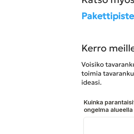
Pakettipist
Kerro meill
Voisiko tavarank
toimia tavarankul
ideasi.