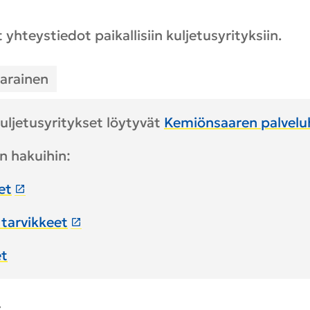
t yhteystiedot paikallisiin kuljetusyrityksiin.
arainen
ljetusyritykset löytyvät
Kemiönsaaren palvelu
n hakuihin:
et
tarvikkeet
et
s