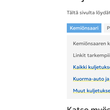
Tältä sivulta löydä
Kemiönsaari
P
Kemiönsaaren ku
Linkit tarkempii
Kaikki kuljetuks
Kuorma-auto ja 
Muut kuljetuks
Katso myö