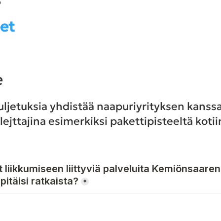
eet
e
uljetuksia yhdistää naapuriyrityksen kanssa
ejttajina esimerkiksi pakettipisteeltä kotii