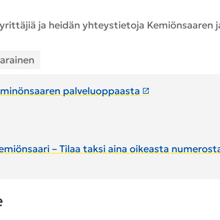
iyrittäjiä ja heidän yhteystietoja Kemiönsaaren j
arainen
eminönsaaren palveluoppaasta
miönsaari – Tilaa taksi aina oikeasta numerost
e