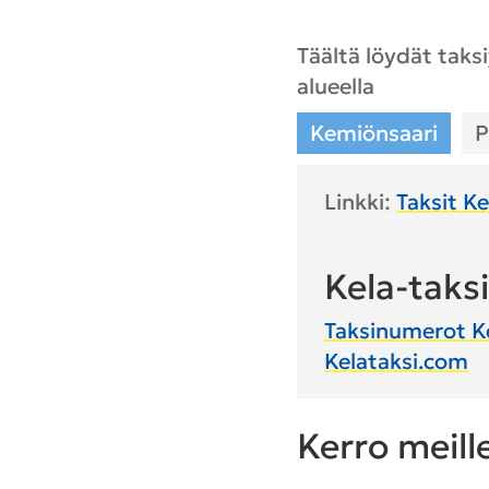
Täältä löydät taks
alueella
Kemiönsaari
P
Linkki:
Taksit K
Kela-taksi
Taksinumerot Ke
Kelataksi.com
Kerro meill