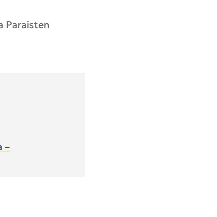
a Paraisten
a –